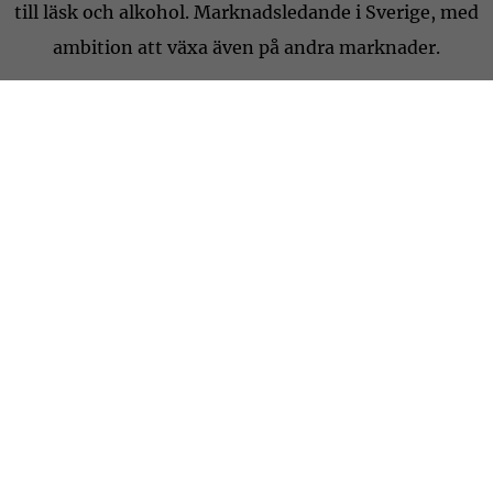
till läsk och alkohol. Marknadsledande i Sverige, med
ambition att växa även på andra marknader.
Foodtech