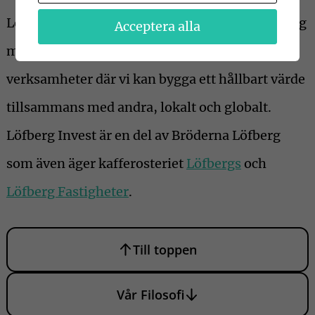
Löfberg Invest är ett familjeägt investmentbolag
Acceptera alla
med bas i Karlstad. Vi engagerar oss i
verksamheter där vi kan bygga ett hållbart värde
tillsammans med andra, lokalt och globalt.
Löfberg Invest är en del av Bröderna Löfberg
som även äger kafferosteriet
Löfbergs
och
Löfberg Fastigheter
.
Till toppen
Vår Filosofi